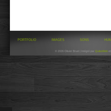
PORTFOLIO
IMAGES
SONS
HU
© 2026 Olivier Bruel | Intégré par
QuiboWeb
e