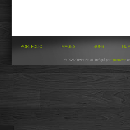
PORTFOLIO
IMAGES
SONS
HU
© 2026 Olivier Bruel | Intégré par
QuiboWeb
e