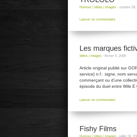
Humour
|
Idées
|
Images
-
octobre 28,
Laisser un commentaire
Les marques ficti
Idées
|
Images
-
février 5, 2008
Article original publié sur 
service) n.f.: signe, nom serv
commerçant ou d’une collectiv
épisode du duel entre Wile E
Laisser un commentaire
Fishy Films
Humour
|
Idées
|
Images
-
juillet 24, 2