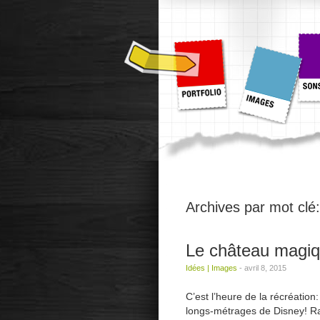
Archives par mot clé
Le château magiq
Idées
|
Images
-
avril 8, 2015
C’est l’heure de la récréation
longs-métrages de Disney! R