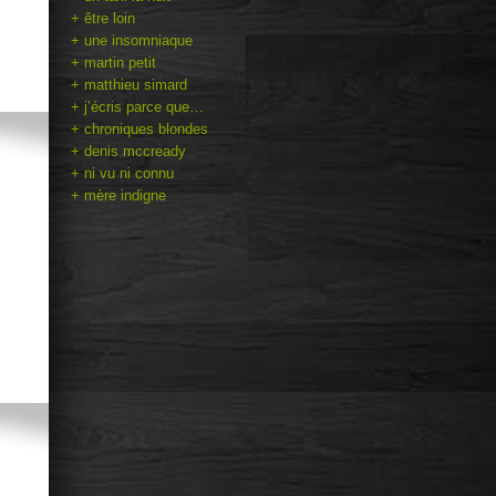
+ être loin
+ une insomniaque
+ martin petit
+ matthieu simard
+ j’écris parce que…
+ chroniques blondes
+ denis mccready
+ ni vu ni connu
+ mère indigne