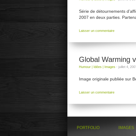
Série de détournements d’affic
2007 en deux parties. Partena
Laisser un commentaire
Global Warming v
Humour
|
Idées
|
Images
-
juillet 4, 200
Image originale publiée sur Bo
Laisser un commentaire
PORTFOLIO
IMAGES