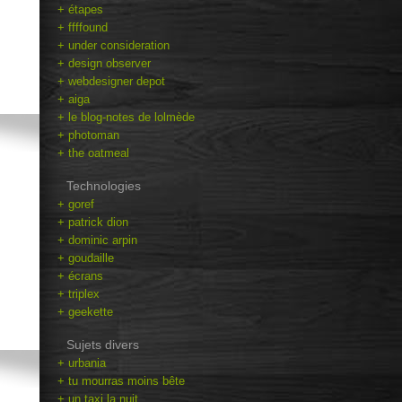
+ étapes
+ ffffound
+ under consideration
+ design observer
+ webdesigner depot
+ aiga
+ le blog-notes de lolmède
+ photoman
+ the oatmeal
Technologies
+ goref
+ patrick dion
+ dominic arpin
+ goudaille
+ écrans
+ triplex
+ geekette
Sujets divers
+ urbania
+ tu mourras moins bête
+ un taxi la nuit