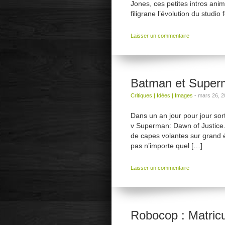
Jones, ces petites intros ani
filigrane l’évolution du studio
Laisser un commentaire
Batman et Super
Critiques
|
Idées
|
Images
-
mars 26, 2
Dans un an jour pour jour sort
v Superman: Dawn of Justice.
de capes volantes sur grand é
pas n’importe quel […]
Laisser un commentaire
Robocop : Matric