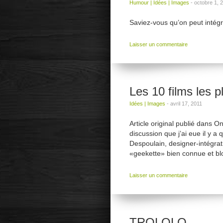
Humour
|
Idées
|
Images
-
octobre 1, 
Saviez-vous qu’on peut intégr
Laisser un commentaire
Les 10 films les 
Idées
|
Images
-
avril 17, 2011
Article original publié dans On
discussion que j’ai eue il y 
Despoulain, designer-intégra
«geekette» bien connue et blo
Laisser un commentaire
TROLOLO