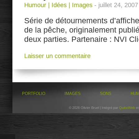
Humour
|
Idées
|
Images
-
juillet 24, 2007
Série de détournements d’affiche
de la pêche, originalement publié
deux parties. Partenaire : NVI Cl
Laisser un commentaire
PORTFOLIO
IMAGES
SONS
HU
© 2026 Olivier Bruel | Intégré par
QuiboWeb
e