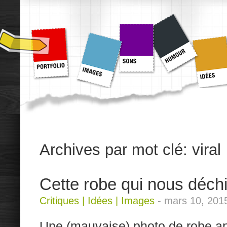
Archives par mot clé:
viral
Cette robe qui nous déch
Critiques
|
Idées
|
Images
-
mars 10, 201
Une (mauvaise) photo de robe ap