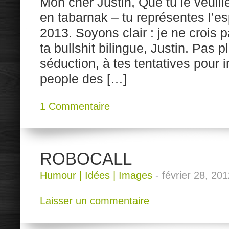
Mon cher Justin, Que tu le veuill
en tabarnak – tu représentes l’e
2013. Soyons clair : je ne crois
ta bullshit bilingue, Justin. Pas 
séduction, à tes tentatives pour 
people des […]
1 Commentaire
ROBOCALL
Humour
|
Idées
|
Images
-
février 28, 20
Laisser un commentaire