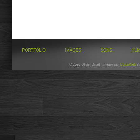
PORTFOLIO
IMAGES
SONS
HU
© 2026 Olivier Bruel | Intégré par
QuiboWeb
e