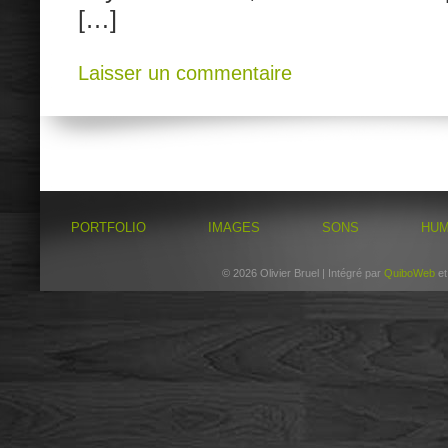
[…]
Laisser un commentaire
PORTFOLIO
IMAGES
SONS
HU
© 2026 Olivier Bruel | Intégré par
QuiboWeb
e