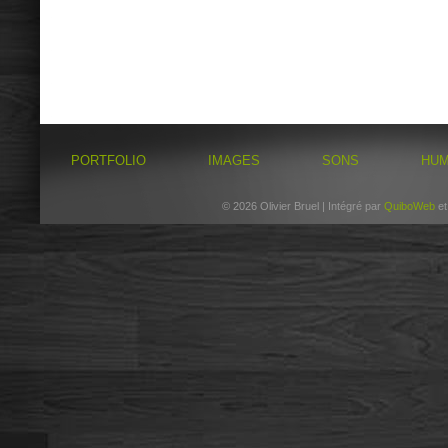
PORTFOLIO
IMAGES
SONS
HU
© 2026 Olivier Bruel | Intégré par
QuiboWeb
e