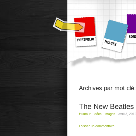
Archives par mot clé
The New Beatles
Humour
|
Idées
|
Images
-
avril 3, 201
Laisser un commentaire