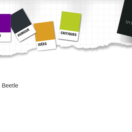
:
Beetle
2