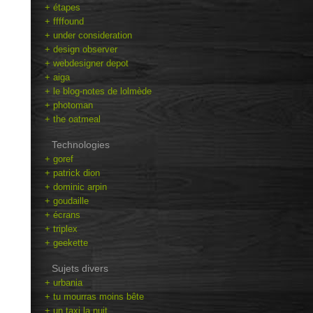
+ étapes
+ ffffound
+ under consideration
+ design observer
+ webdesigner depot
+ aiga
+ le blog-notes de lolmède
+ photoman
+ the oatmeal
Technologies
+ goref
+ patrick dion
+ dominic arpin
+ goudaille
+ écrans
+ triplex
+ geekette
Sujets divers
+ urbania
+ tu mourras moins bête
+ un taxi la nuit