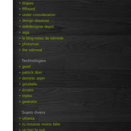
+ étapes
+ ffffound
+ under consideration
+ design observer
+ webdesigner depot
+ aiga
+ le blog-notes de lolmède
+ photoman
+ the oatmeal
Technologies
+ goref
+ patrick dion
+ dominic arpin
+ goudaille
+ écrans
+ triplex
+ geekette
Sujets divers
+ urbania
+ tu mourras moins bête
+ un taxi la nuit