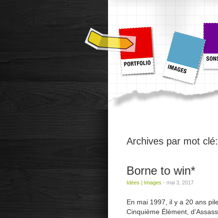
Archives par mot clé
Borne to win*
Idées
|
Images
-
mai 3, 2017
En mai 1997, il y a 20 ans pil
Cinquième Élément, d’Assassin