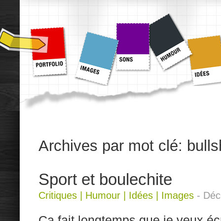
Archives par mot clé:
bulls
Sport et boulechite
Critiques
|
Humour
|
Idées
|
Images
-
Déc
Ça fait longtemps que je veux écr