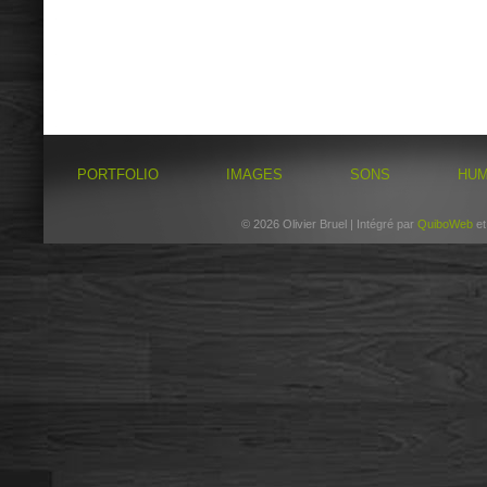
PORTFOLIO
IMAGES
SONS
HU
© 2026 Olivier Bruel | Intégré par
QuiboWeb
e