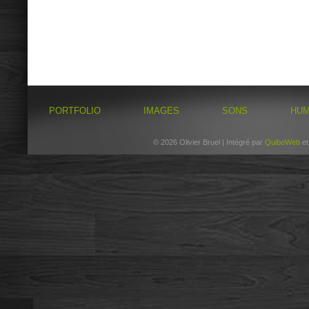
PORTFOLIO
IMAGES
SONS
HU
© 2026 Olivier Bruel | Intégré par
QuiboWeb
e