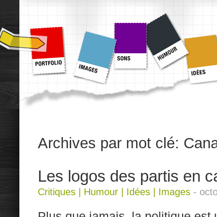
Archives par mot clé:
Can
Les logos des partis en
Critiques
|
Humour
|
Idées
|
Images
-
oct
Plus que jamais, la politique est 