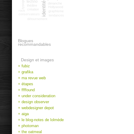
typographie
techno
dimanche
théâtre
Hollywood
création
rock
graphisme
conservateurs
tendances
détournement
Blogues
recommandables
Design et images
+ fubiz
+ grafika
+ ma revue web
+ étapes
+ ffffound
+ under consideration
+ design observer
+ webdesigner depot
+ aiga
+ le blog-notes de lolmède
+ photoman
+ the oatmeal