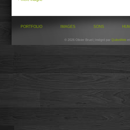
PORTFOLIO
IMAGES
SONS
HU
© 2026 Olivier Bruel | Intégré par
QuiboWeb
e