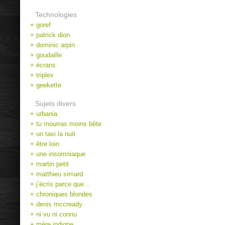
Technologies
+ goref
+ patrick dion
+ dominic arpin
+ goudaille
+ écrans
+ triplex
+ geekette
Sujets divers
+ urbania
+ tu mourras moins bête
+ un taxi la nuit
+ être loin
+ une insomniaque
+ martin petit
+ matthieu simard
+ j’écris parce que…
+ chroniques blondes
+ denis mccready
+ ni vu ni connu
+ mère indigne