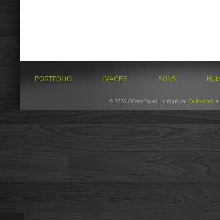
PORTFOLIO
IMAGES
SONS
HU
© 2026 Olivier Bruel | Intégré par
QuiboWeb
e