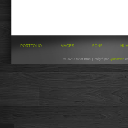
PORTFOLIO
IMAGES
SONS
HU
© 2026 Olivier Bruel | Intégré par
QuiboWeb
e