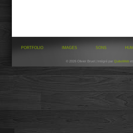
PORTFOLIO
IMAGES
SONS
HU
© 2026 Olivier Bruel | Intégré par
QuiboWeb
e