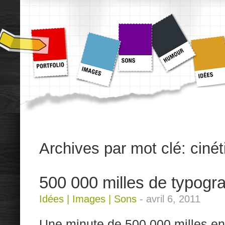
Archives par mot clé:
cinét
500 000 milles de typogra
Idées
|
Images
|
Sons
-
avril 6, 2011
Une minute de 500 000 milles en