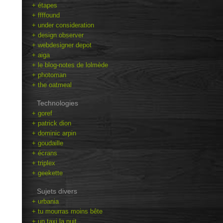
+ étapes
+ ffffound
+ under consideration
+ design observer
+ webdesigner depot
+ aiga
+ le blog-notes de lolmède
+ photoman
+ the oatmeal
Technologies
+ goref
+ patrick dion
+ dominic arpin
+ goudaille
+ écrans
+ triplex
+ geekette
Sujets divers
+ urbania
+ tu mourras moins bête
+ un taxi la nuit