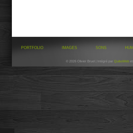
PORTFOLIO
IMAGES
SONS
HU
© 2026 Olivier Bruel | Intégré par
QuiboWeb
e