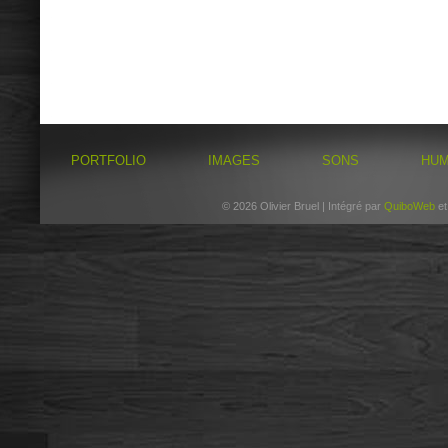
PORTFOLIO
IMAGES
SONS
HU
© 2026 Olivier Bruel | Intégré par
QuiboWeb
e