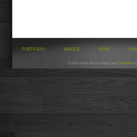
PORTFOLIO
IMAGES
SONS
HU
© 2026 Olivier Bruel | Intégré par
QuiboWeb
e