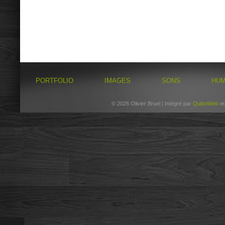
PORTFOLIO
IMAGES
SONS
HU
© 2026 Olivier Bruel | Intégré par
QuiboWeb
e