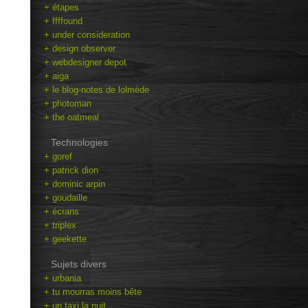
+ étapes
+ ffffound
+ under consideration
+ design observer
+ webdesigner depot
+ aiga
+ le blog-notes de lolmède
+ photoman
+ the oatmeal
Technologies
+ goref
+ patrick dion
+ dominic arpin
+ goudaille
+ écrans
+ triplex
+ geekette
Sujets divers
+ urbania
+ tu mourras moins bête
+ un taxi la nuit