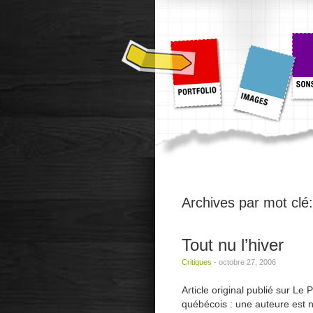
Archives par mot clé
Tout nu l’hiver
Critiques
-
octobre 27, 2006
Article original publié sur L
québécois : une auteure est né