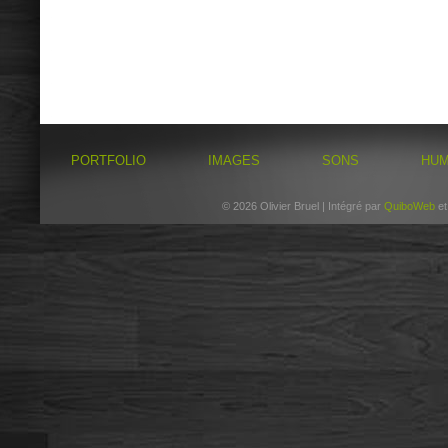
PORTFOLIO
IMAGES
SONS
HU
© 2026 Olivier Bruel | Intégré par
QuiboWeb
e