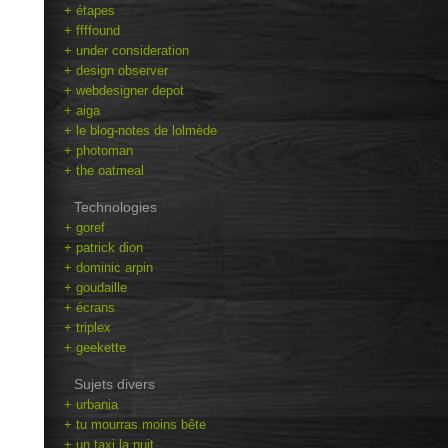
+ étapes
+ ffffound
+ under consideration
+ design observer
+ webdesigner depot
+ aiga
+ le blog-notes de lolmède
+ photoman
+ the oatmeal
Technologies
+ goref
+ patrick dion
+ dominic arpin
+ goudaille
+ écrans
+ triplex
+ geekette
Sujets divers
+ urbania
+ tu mourras moins bête
+ un taxi la nuit