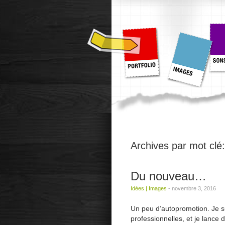
Archives par mot clé
Du nouveau…
Idées
|
Images
-
novembre 3, 2016
Un peu d’autopromotion. Je s
professionnelles, et je lance d