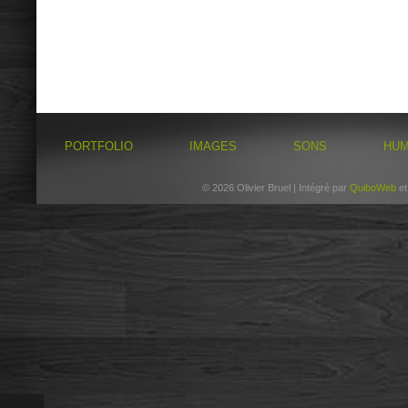
PORTFOLIO
IMAGES
SONS
HU
© 2026 Olivier Bruel | Intégré par
QuiboWeb
e