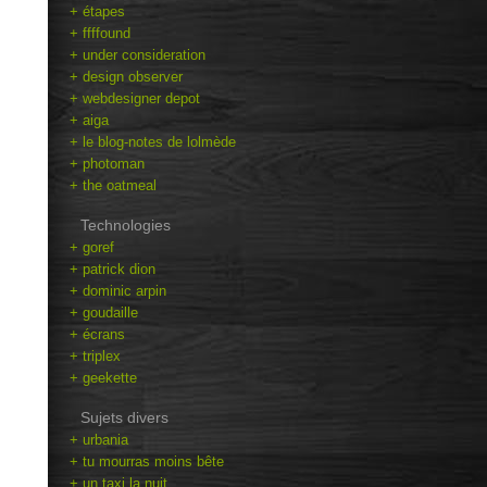
+ étapes
+ ffffound
+ under consideration
+ design observer
+ webdesigner depot
+ aiga
+ le blog-notes de lolmède
+ photoman
+ the oatmeal
Technologies
+ goref
+ patrick dion
+ dominic arpin
+ goudaille
+ écrans
+ triplex
+ geekette
Sujets divers
+ urbania
+ tu mourras moins bête
+ un taxi la nuit