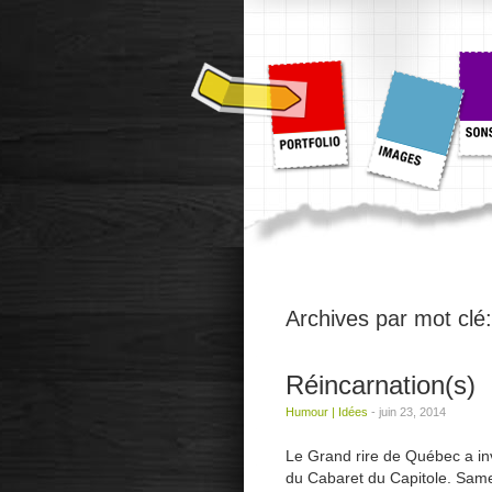
Archives par mot clé
Réincarnation(s)
Humour
|
Idées
-
juin 23, 2014
Le Grand rire de Québec a in
du Cabaret du Capitole. Samedi,