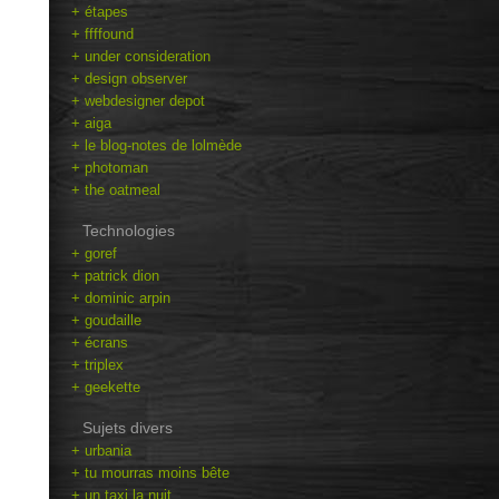
+ étapes
+ ffffound
+ under consideration
+ design observer
+ webdesigner depot
+ aiga
+ le blog-notes de lolmède
+ photoman
+ the oatmeal
Technologies
+ goref
+ patrick dion
+ dominic arpin
+ goudaille
+ écrans
+ triplex
+ geekette
Sujets divers
+ urbania
+ tu mourras moins bête
+ un taxi la nuit