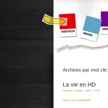
Archives par mot clé
La vie en HD
Humour
|
Images
-
juillet 1, 2011
Laisser un commentaire