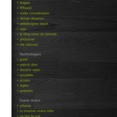
+ étapes
+ ffffound
+ under consideration
+ design observer
+ webdesigner depot
+ aiga
+ le blog-notes de lolmède
+ photoman
+ the oatmeal
Technologies
+ goref
+ patrick dion
+ dominic arpin
+ goudaille
+ écrans
+ triplex
+ geekette
Sujets divers
+ urbania
+ tu mourras moins bête
+ un taxi la nuit