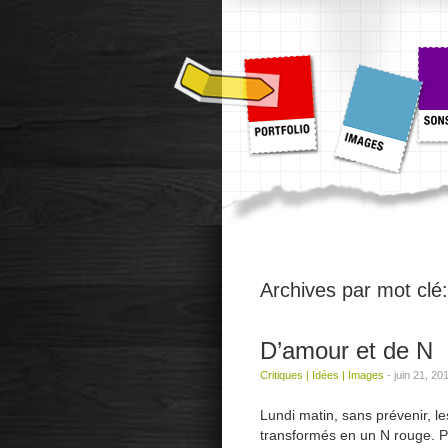
Archives par mot clé
D’amour et de N
Critiques
|
Idées
|
Images
-
juin 21, 20
Lundi matin, sans prévenir, l
transformés en un N rouge. P