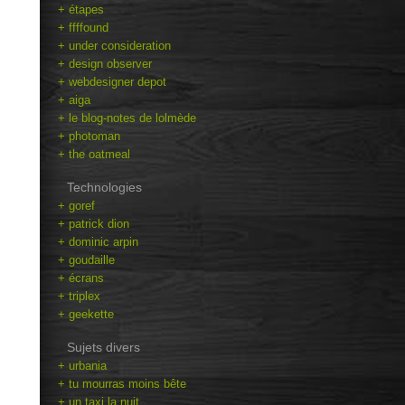
+ étapes
+ ffffound
+ under consideration
+ design observer
+ webdesigner depot
+ aiga
+ le blog-notes de lolmède
+ photoman
+ the oatmeal
Technologies
+ goref
+ patrick dion
+ dominic arpin
+ goudaille
+ écrans
+ triplex
+ geekette
Sujets divers
+ urbania
+ tu mourras moins bête
+ un taxi la nuit