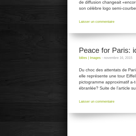
de diffusion changeait «encor
son célèbre logo semi-courbe
Laisser un commentaire
Peace for Paris: 
Idées
|
Images
-
novembre 16, 2015
Du choc des attentats de Pari
elle représente une tour Eiff
pictogramme approximatif a-t-
ébranlée? Suite de l’article s
Laisser un commentaire