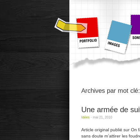
Archives par mot clé
Une armée de su
Idées
-
mai 21, 2010
Article original publié sur On
sans doute m’attirer les foud