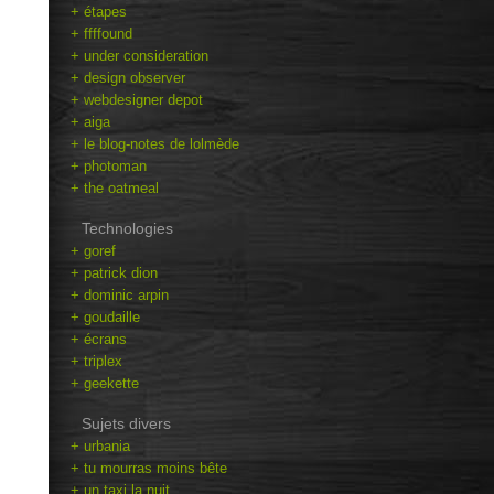
+ étapes
+ ffffound
+ under consideration
+ design observer
+ webdesigner depot
+ aiga
+ le blog-notes de lolmède
+ photoman
+ the oatmeal
Technologies
+ goref
+ patrick dion
+ dominic arpin
+ goudaille
+ écrans
+ triplex
+ geekette
Sujets divers
+ urbania
+ tu mourras moins bête
+ un taxi la nuit