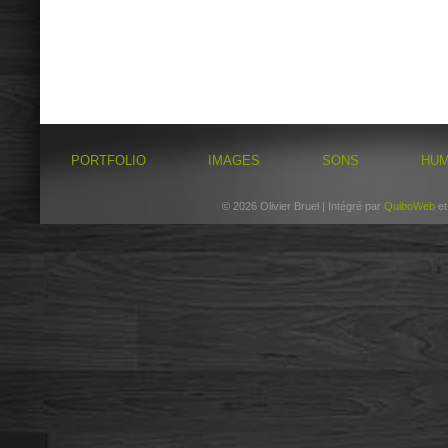
PORTFOLIO
IMAGES
SONS
HU
© 2026 Olivier Bruel | Intégré par
QuiboWeb
e