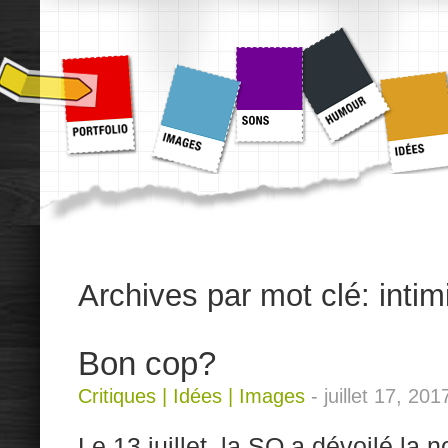
Archives par mot clé:
intim
Bon cop?
Critiques
|
Idées
|
Images
-
juillet 17, 201
Le 13 juillet, la SQ a dévoilé la 