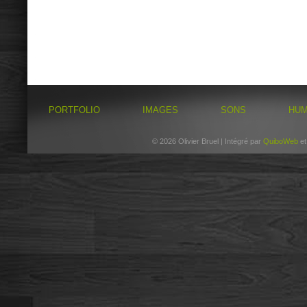
PORTFOLIO
IMAGES
SONS
HU
© 2026 Olivier Bruel | Intégré par
QuiboWeb
e