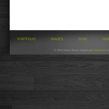
PORTFOLIO
IMAGES
SONS
HU
© 2026 Olivier Bruel | Intégré par
QuiboWeb
e