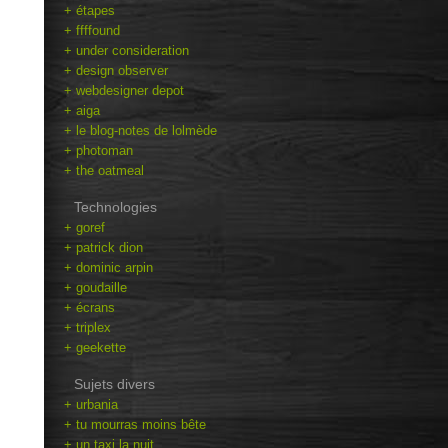
+ étapes
+ ffffound
+ under consideration
+ design observer
+ webdesigner depot
+ aiga
+ le blog-notes de lolmède
+ photoman
+ the oatmeal
Technologies
+ goref
+ patrick dion
+ dominic arpin
+ goudaille
+ écrans
+ triplex
+ geekette
Sujets divers
+ urbania
+ tu mourras moins bête
+ un taxi la nuit