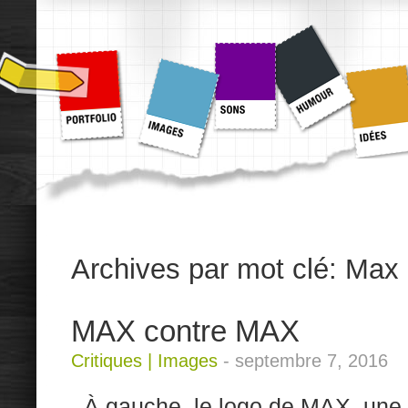
Archives par mot clé:
Max
MAX contre MAX
Critiques
|
Images
-
septembre 7, 2016
À gauche, le logo de MAX, une c