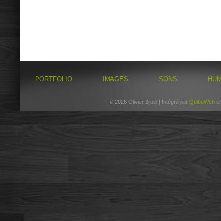
PORTFOLIO
IMAGES
SONS
HU
© 2026 Olivier Bruel | Intégré par
QuiboWeb
e