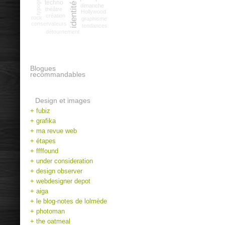
typographie
techno
dimanche
théâtre
Hollywood
création
rock
graphisme
conservateurs
tendances
détournement
Blogues
recommandables
Design et images
+ fubiz
+ grafika
+ ma revue web
+ étapes
+ ffffound
+ under consideration
+ design observer
+ webdesigner depot
+ aiga
+ le blog-notes de lolmède
+ photoman
+ the oatmeal