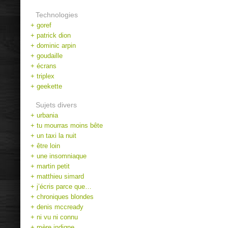
Technologies
+ goref
+ patrick dion
+ dominic arpin
+ goudaille
+ écrans
+ triplex
+ geekette
Sujets divers
+ urbania
+ tu mourras moins bête
+ un taxi la nuit
+ être loin
+ une insomniaque
+ martin petit
+ matthieu simard
+ j’écris parce que…
+ chroniques blondes
+ denis mccready
+ ni vu ni connu
+ mère indigne