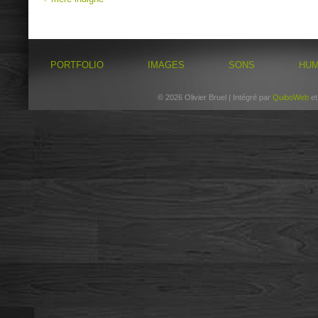
PORTFOLIO
IMAGES
SONS
HU
© 2026 Olivier Bruel | Intégré par
QuiboWeb
e