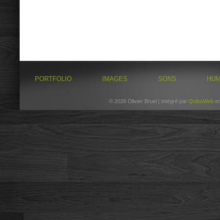
PORTFOLIO
IMAGES
SONS
HU
© 2026 Olivier Bruel | Intégré par
QuiboWeb
e