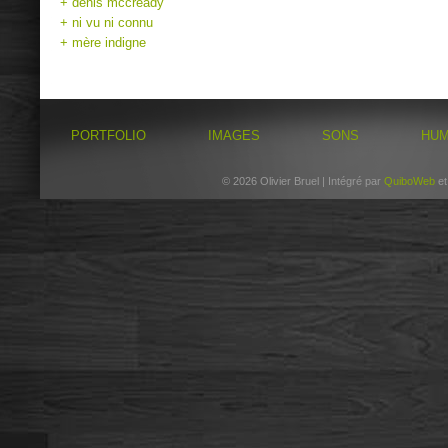
+ denis mccready
+ ni vu ni connu
+ mère indigne
PORTFOLIO
IMAGES
SONS
HU
© 2026 Olivier Bruel | Intégré par
QuiboWeb
e