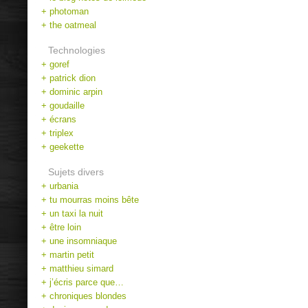
+ photoman
+ the oatmeal
Technologies
+ goref
+ patrick dion
+ dominic arpin
+ goudaille
+ écrans
+ triplex
+ geekette
Sujets divers
+ urbania
+ tu mourras moins bête
+ un taxi la nuit
+ être loin
+ une insomniaque
+ martin petit
+ matthieu simard
+ j’écris parce que…
+ chroniques blondes