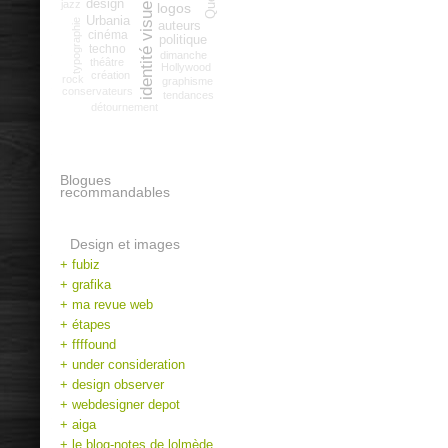
identité visuelle
design
jazz
logos
Urbania
typographie
auteurs
cinéma
politique
techno
dimanche
théâtre
Hollywood
création
rock
graphisme
conservateurs
tendances
détournement
Blogues
recommandables
Design et images
+ fubiz
+ grafika
+ ma revue web
+ étapes
+ ffffound
+ under consideration
+ design observer
+ webdesigner depot
+ aiga
+ le blog-notes de lolmède