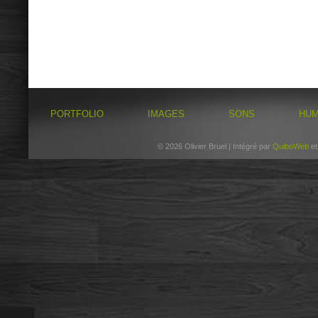
PORTFOLIO
IMAGES
SONS
HU
© 2026 Olivier Bruel | Intégré par
QuiboWeb
e