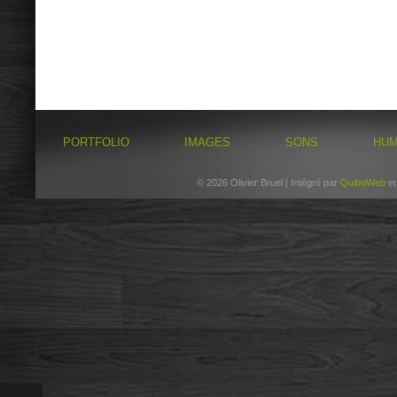
PORTFOLIO
IMAGES
SONS
HU
© 2026 Olivier Bruel | Intégré par
QuiboWeb
e