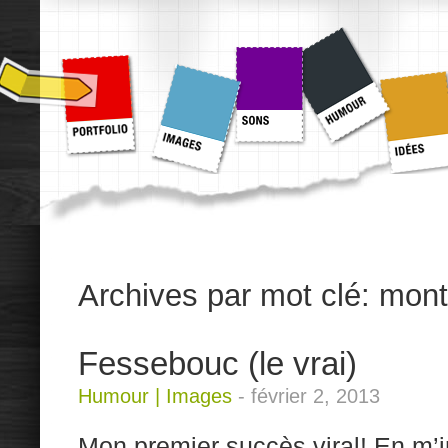
Archives par mot clé:
mont
Fessebouc (le vrai)
Humour
|
Images
-
février 2, 2013
Mon premier succès viral! En m’