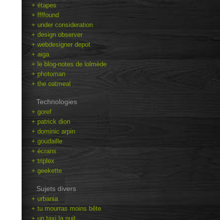
+ étapes
+ ffffound
+ under consideration
+ design observer
+ webdesigner depot
+ aiga
+ le blog-notes de lolmède
+ photoman
+ the oatmeal
Technologies
+ goref
+ patrick dion
+ dominic arpin
+ goudaille
+ écrans
+ triplex
+ geekette
Sujets divers
+ urbania
+ tu mourras moins bête
+ un taxi la nuit