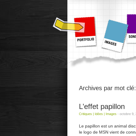
Archives par mot clé
L’effet papillon
Critiques
|
Idées
|
Images
-
octobre 9,
Le papillon est un animal disc
le logo de MSN vient de connaî