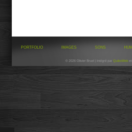
PORTFOLIO
IMAGES
SONS
HU
© 2026 Olivier Bruel | Intégré par
QuiboWeb
e