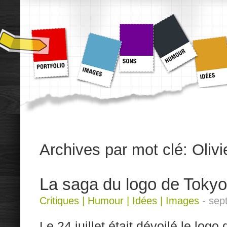
Archives par mot clé:
Olivi
La saga du logo de Toky
Critiques
|
Humour
|
Idées
|
Images
-
sep
Le 24 juillet était dévoilé le lo