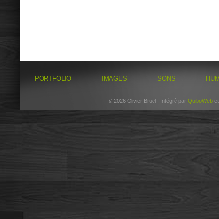
PORTFOLIO
IMAGES
SONS
HU
© 2026 Olivier Bruel | Intégré par
QuiboWeb
e