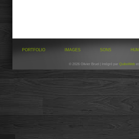
PORTFOLIO
IMAGES
SONS
HU
© 2026 Olivier Bruel | Intégré par
QuiboWeb
e