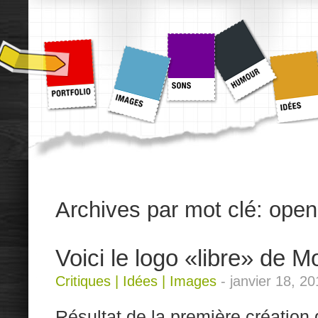
Archives par mot clé:
open
Voici le logo «libre» de Mo
Critiques
|
Idées
|
Images
-
janvier 18, 2
Résultat de la première création