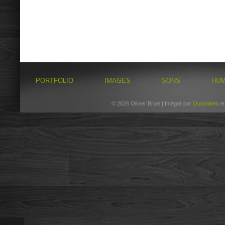
PORTFOLIO
IMAGES
SONS
HU
© 2026 Olivier Bruel | Intégré par
QuiboWeb
e