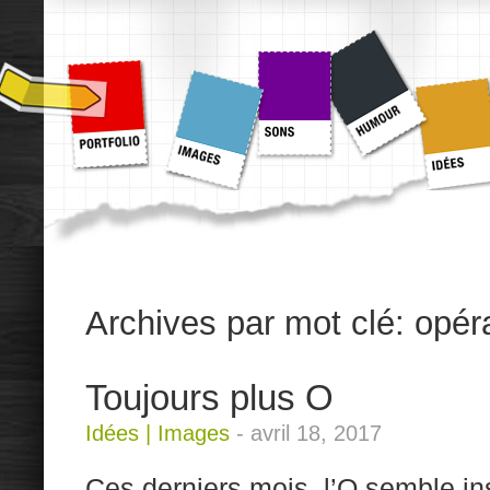
Archives par mot clé:
opér
Toujours plus O
Idées
|
Images
-
avril 18, 2017
Ces derniers mois, l’O semble in