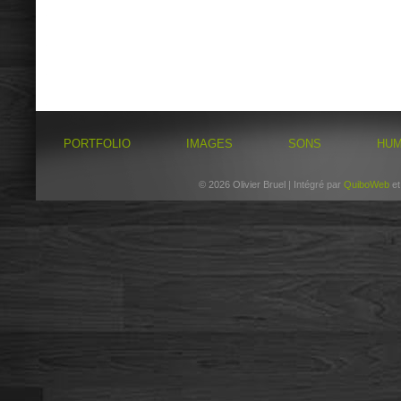
PORTFOLIO
IMAGES
SONS
HU
© 2026 Olivier Bruel | Intégré par
QuiboWeb
e