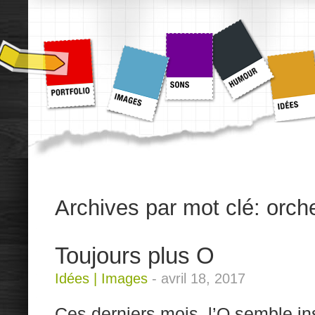
Archives par mot clé:
orch
Toujours plus O
Idées
|
Images
-
avril 18, 2017
Ces derniers mois, l’O semble in