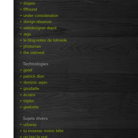
+ étapes
+ ffffound
+ under consideration
+ design observer
+ webdesigner depot
+ aiga
+ le blog-notes de lolmède
+ photoman
+ the oatmeal
Technologies
+ goref
+ patrick dion
+ dominic arpin
+ goudaille
+ écrans
+ triplex
+ geekette
Sujets divers
+ urbania
+ tu mourras moins bête
+ un taxi la nuit