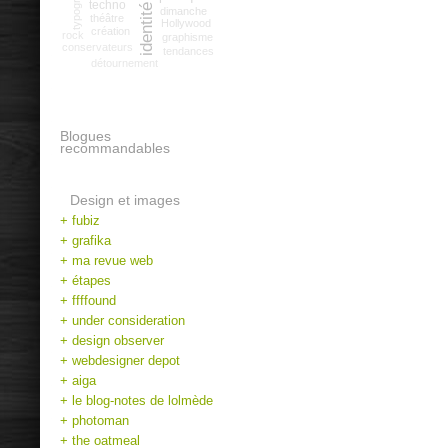
typographie
techno
dimanche
théâtre
Hollywood
création
rock
graphisme
conservateurs
tendances
détournement
Blogues
recommandables
Design et images
+ fubiz
+ grafika
+ ma revue web
+ étapes
+ ffffound
+ under consideration
+ design observer
+ webdesigner depot
+ aiga
+ le blog-notes de lolmède
+ photoman
+ the oatmeal