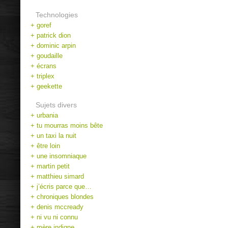
Technologies
+ goref
+ patrick dion
+ dominic arpin
+ goudaille
+ écrans
+ triplex
+ geekette
Sujets divers
+ urbania
+ tu mourras moins bête
+ un taxi la nuit
+ être loin
+ une insomniaque
+ martin petit
+ matthieu simard
+ j’écris parce que…
+ chroniques blondes
+ denis mccready
+ ni vu ni connu
+ mère indigne