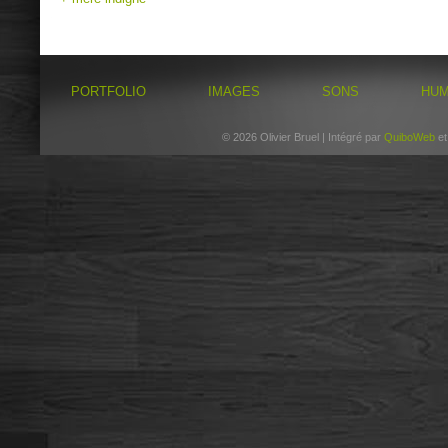
PORTFOLIO
IMAGES
SONS
HU
© 2026 Olivier Bruel | Intégré par
QuiboWeb
e