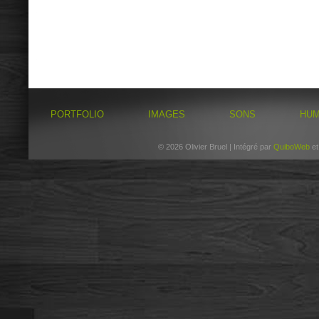
PORTFOLIO
IMAGES
SONS
HU
© 2026 Olivier Bruel | Intégré par
QuiboWeb
e