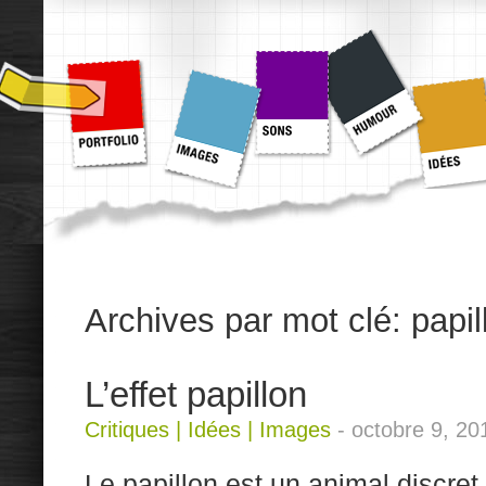
Archives par mot clé:
papil
L’effet papillon
Critiques
|
Idées
|
Images
-
octobre 9, 20
Le papillon est un animal discret