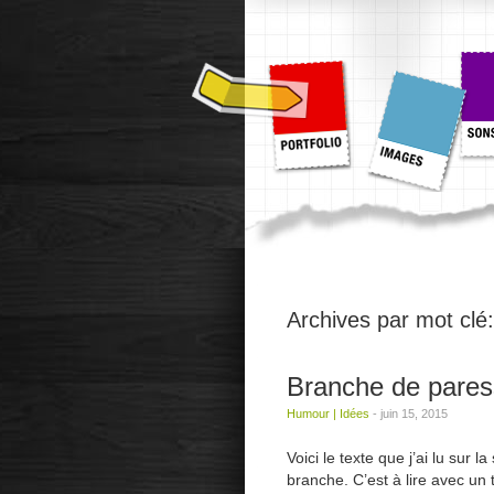
Archives par mot clé
Branche de pare
Humour
|
Idées
-
juin 15, 2015
Voici le texte que j’ai lu sur
branche. C’est à lire avec un 