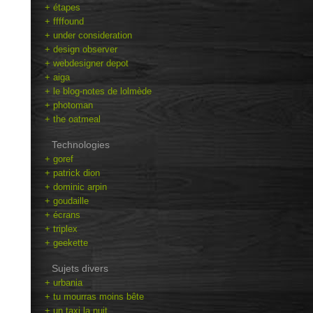
+ étapes
+ ffffound
+ under consideration
+ design observer
+ webdesigner depot
+ aiga
+ le blog-notes de lolmède
+ photoman
+ the oatmeal
Technologies
+ goref
+ patrick dion
+ dominic arpin
+ goudaille
+ écrans
+ triplex
+ geekette
Sujets divers
+ urbania
+ tu mourras moins bête
+ un taxi la nuit