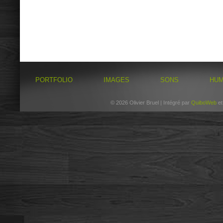
PORTFOLIO
IMAGES
SONS
HU
© 2026 Olivier Bruel | Intégré par
QuiboWeb
e