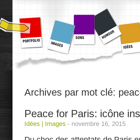
Archives par mot clé:
peac
Peace for Paris: icône in
Idées
|
Images
-
novembre 16, 2015
Du choc des attentats de Paris 